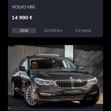
VOLVO V60
14 990 €
2016
132,000 Km
2.4 Hybrid