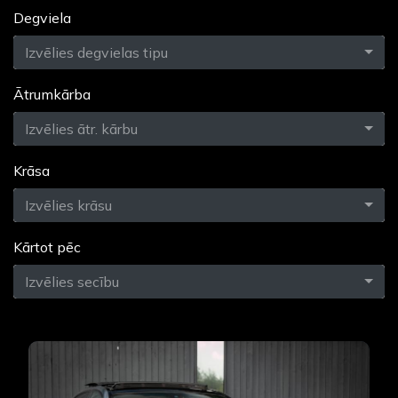
Degviela
Izvēlies degvielas tipu
Ātrumkārba
Izvēlies ātr. kārbu
Krāsa
Izvēlies krāsu
Kārtot pēc
Izvēlies secību