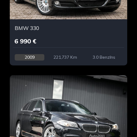
BMW 330
6 990 €
2009
221,737 Km
3.0 Benzīns