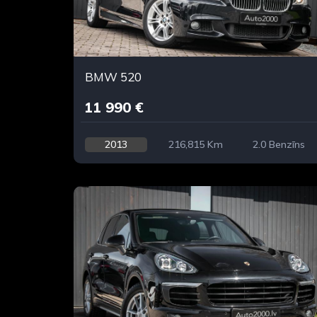
BMW 520
11 990 €
2013
216,815 Km
2.0 Benzīns