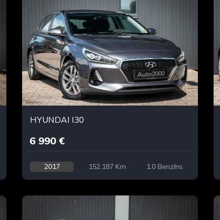
HYUNDAI I30
6 990 €
2017
152,187 Km
1.0 Benzīns