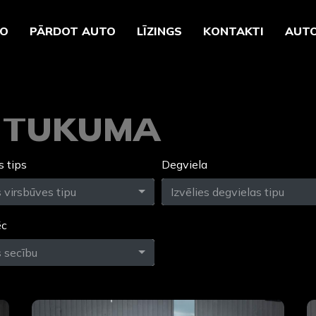
TO
PĀRDOT AUTO
LĪZINGS
KONTAKTI
AUTO
O TUKUMĀ
s tips
Degviela
s virsbūves tipu
Izvēlies degvielas tipu
ēc
s secību