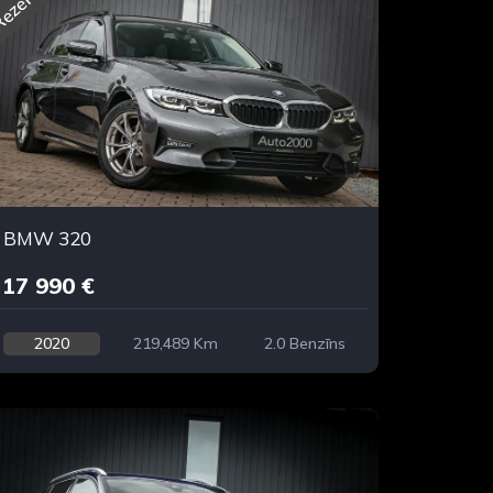
ezervēts
BMW 320
17 990 €
2020
219,489 Km
2.0 Benzīns