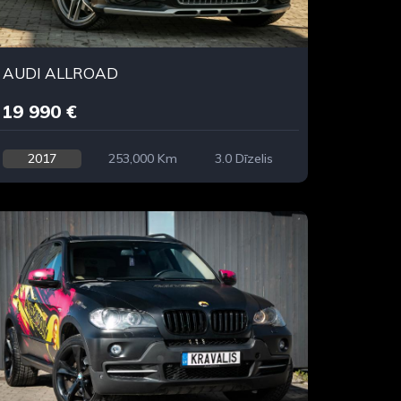
AUDI ALLROAD
19 990 €
2017
253,000 Km
3.0 Dīzelis