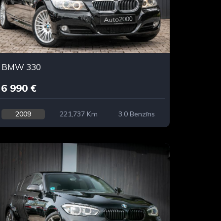
BMW 330
6 990 €
2009
221,737 Km
3.0 Benzīns