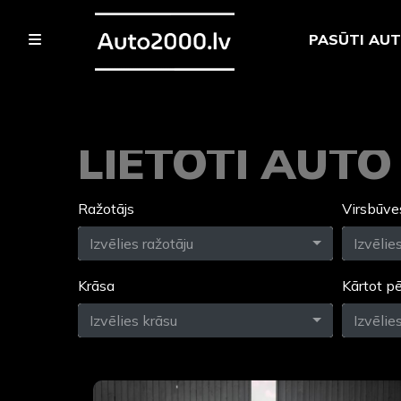
PASŪTI AU
LIETOTI AUT
Ražotājs
Virsbūve
Izvēlies ražotāju
Izvēlie
Krāsa
Kārtot p
Izvēlies krāsu
Izvēlie