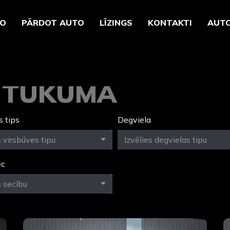
TO
PĀRDOT AUTO
LĪZINGS
KONTAKTI
AUTO
O TUKUMĀ
s tips
Degviela
s virsbūves tipu
Izvēlies degvielas tipu
ēc
s secību