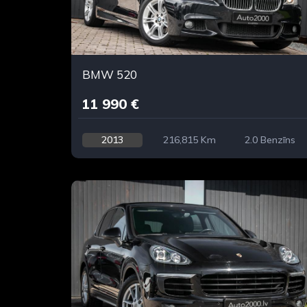
BMW 520
11 990 €
2013
216,815 Km
2.0 Benzīns