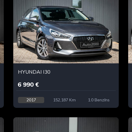
HYUNDAI I30
6 990 €
2017
152,187 Km
1.0 Benzīns