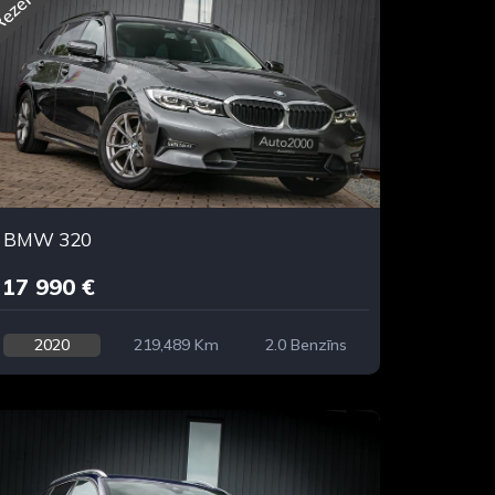
ezervēts
BMW 320
17 990 €
2020
219,489 Km
2.0 Benzīns