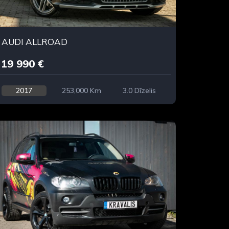
AUDI ALLROAD
19 990 €
2017
253,000 Km
3.0 Dīzelis