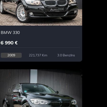
BMW 330
6 990 €
2009
221,737 Km
3.0 Benzīns