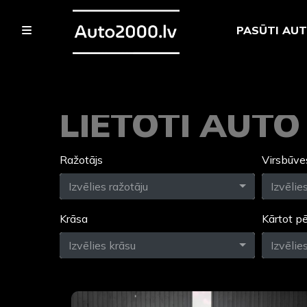
PASŪTI AU
LIETOTI AUT
Ražotājs
Virsbūve
Izvēlies ražotāju
Izvēlie
Krāsa
Kārtot p
Izvēlies krāsu
Izvēlie