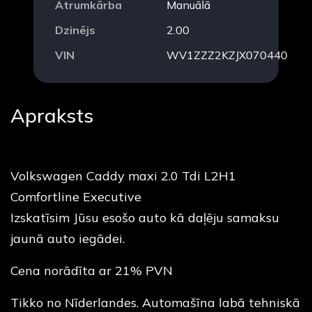
Ātrumkārba
Manuālā
Dzinējs
2.00
VIN
WV1ZZZ2KZJX070440
Apraksts
Volkswagen Caddy maxi 2.0 Tdi L2H1
Comfortline Executive
Izskatīsim Jūsu esošo auto kā daļēju samaksu
jaunā auto iegādei.
Cena norādīta ar 21% PVN
Tikko no Nīderlandes. Automašīna labā tehniskā