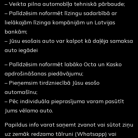
– Veikta pilna automobīļa tehniskā pārbaude;
– Palīdzēsim noformēt līzingu sadarbībā ar
lielākajām līzinga kompānijām un Latvijas
bankām;
– Jūsu esošais auto var kalpot kā daļēja samaksa
auto iegādei
– Palīdzēsim noformēt labāko Octa un Kasko
apdrošināšanas piedāvājumu;
– Pieņemsim tirdzniecībā Jūsu esošo
automašīnu;
– Pēc individuāla pieprasījuma varam pasūtīt
Jums vēlamo auto.
Papildus info varat saņemt zvanot vai sūtot ziņu
uz zemāk redzamo tālruni (Whatsapp) vai