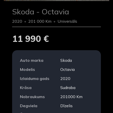
Skoda - Octavia
2020
201 000 Km
Universāls
11 990 €
Auto marka
Skoda
Modelis
Octavia
Izlaiduma gads
2020
Krāsa
Sudraba
Nobraukums
201000 Km
Degviela
Dīzelis