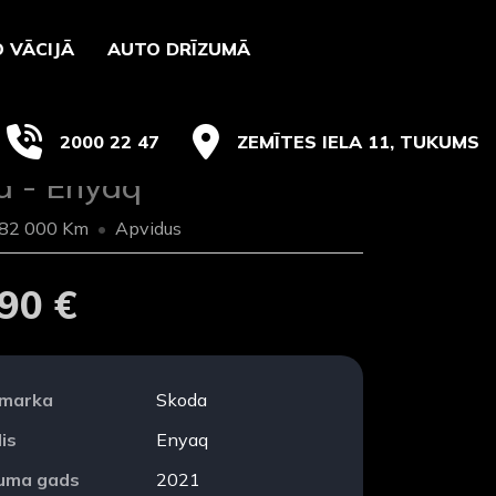
 VĀCIJĀ
AUTO DRĪZUMĀ
2000 22 47
ZEMĪTES IELA 11, TUKUMS
a - Enyaq
82 000 Km
Apvidus
90 €
 marka
Skoda
is
Enyaq
duma gads
2021