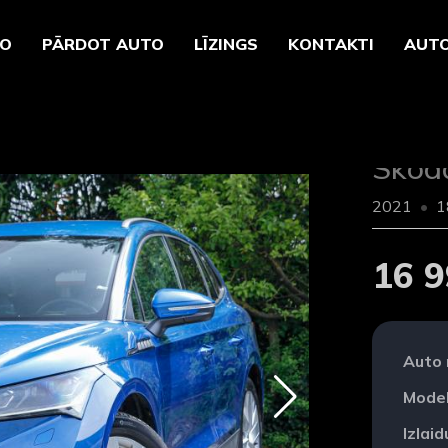
TO
PĀRDOT AUTO
LĪZINGS
KONTAKTI
AUTO
Skod
2021
1
16 9
Auto
Model
Izlai