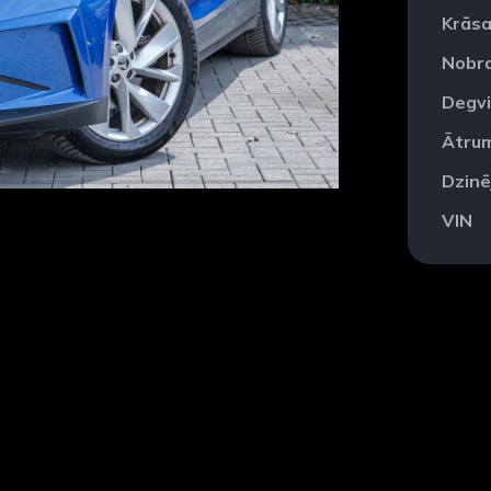
Krās
Nobr
Degvi
Ātru
Dzinē
VIN