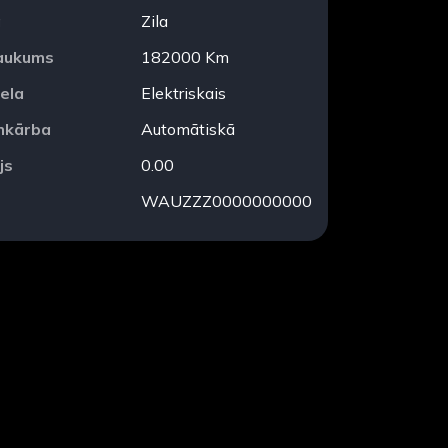
a
Zila
aukums
182000 Km
ela
Elektriskais
mkārba
Automātiskā
js
0.00
WAUZZZ0000000000