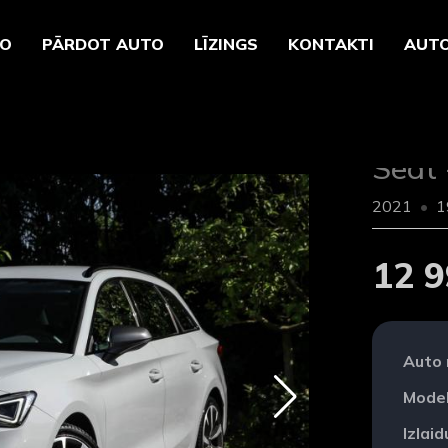
TO
PĀRDOT AUTO
LĪZINGS
KONTAKTI
AUTO
Seat 
2021
1
12 9
Auto
Model
Izlai