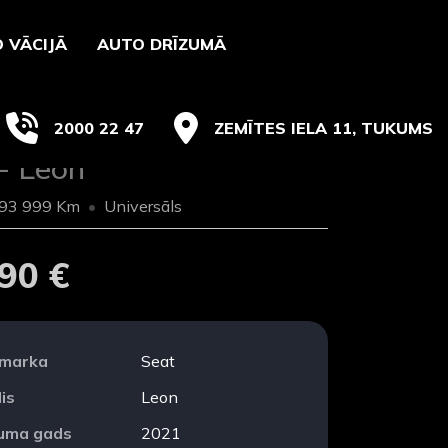
 VĀCIJĀ
AUTO DRĪZUMĀ
2000 22 47
ZEMĪTES IELA 11, TUKUMS
- Leon
93 999 Km
Universāls
90 €
 marka
Seat
is
Leon
duma gads
2021