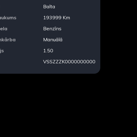
a
Balta
aukums
193999 Km
ela
Benzīns
mkārba
Manuālā
js
1.50
VSSZZZK0000000000