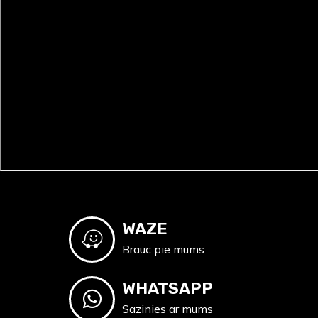
WAZE
Brauc pie mums
WHATSAPP
Sazinies ar mums