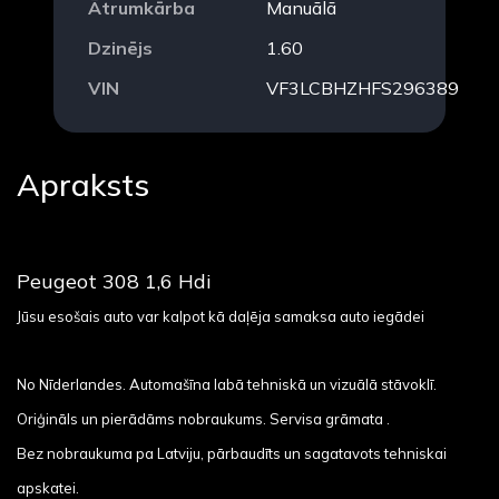
Ātrumkārba
Manuālā
Dzinējs
1.60
VIN
VF3LCBHZHFS296389
Apraksts
Peugeot 308 1,6 Hdi
Jūsu esošais auto var kalpot kā daļēja samaksa auto iegādei
No Nīderlandes. Automašīna labā tehniskā un vizuālā stāvoklī.
Oriģināls un pierādāms nobraukums. Servisa grāmata .
Bez nobraukuma pa Latviju, pārbaudīts un sagatavots tehniskai
apskatei.