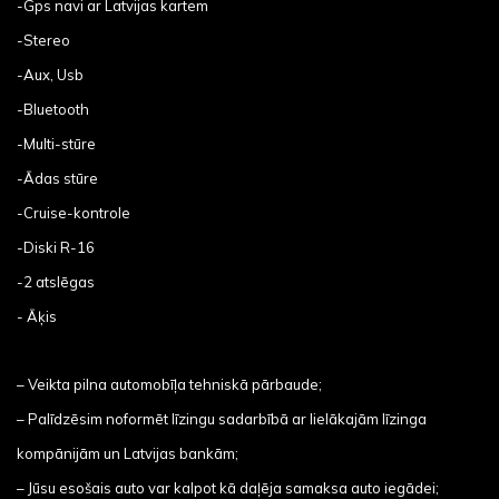
-Gps navi ar Latvijas kartem
-Stereo
-Aux, Usb
-Bluetooth
-Multi-stūre
-Ādas stūre
-Cruise-kontrole
-Diski R-16
-2 atslēgas
- Āķis
– Veikta pilna automobīļa tehniskā pārbaude;
– Palīdzēsim noformēt līzingu sadarbībā ar lielākajām līzinga
kompānijām un Latvijas bankām;
– Jūsu esošais auto var kalpot kā daļēja samaksa auto iegādei;