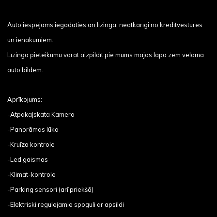
Auto iespējams iegādāties arī līzingā, neatkarīgi no kredītvēstures
un ienākumiem.
Līzinga pieteikumu varat aizpildīt pie mums mājas lapā zem vēlamā
auto bildēm.
Aprīkojums:
-Atpakaļskata Kamera
-Panorāmas lūka
-Kruīza kontrole
-Led gaismas
-Klimat-kontrole
-Parking sensori (arī priekšā)
-Elektriski regulejamie spoguli ar apsildi