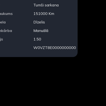
a
Tumši sarkana
aukums
151000 Km
ela
Dīzelis
mkārba
Manuālā
js
1.50
W0VZT8E0000000000