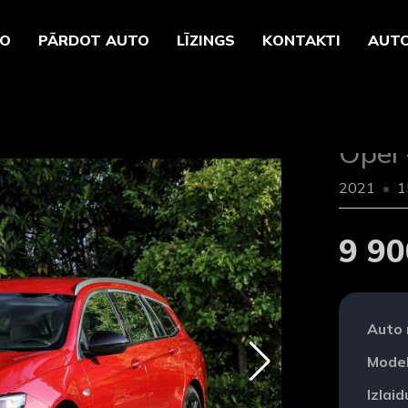
TO
PĀRDOT AUTO
LĪZINGS
KONTAKTI
AUTO
Opel 
2021
1
9 90
Auto
Model
Izlai