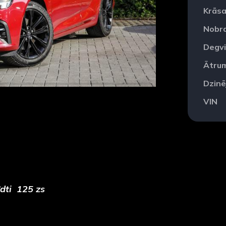
Krās
Nobr
Degvi
Ātru
Dzinē
VIN
Cdti 125 zs