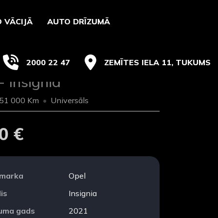
 VĀCIJĀ
AUTO DRĪZUMĀ
2000 22 47
ZEMĪTES IELA 11, TUKUMS
- Insignia
51 000 Km
Universāls
0 €
 marka
Opel
is
Insignia
duma gads
2021