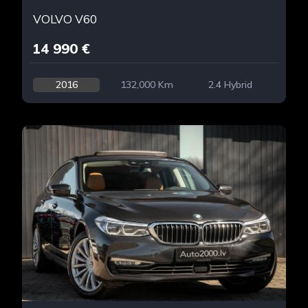
VOLVO V60
14 990 €
2016
132,000 Km
2.4 Hybrid