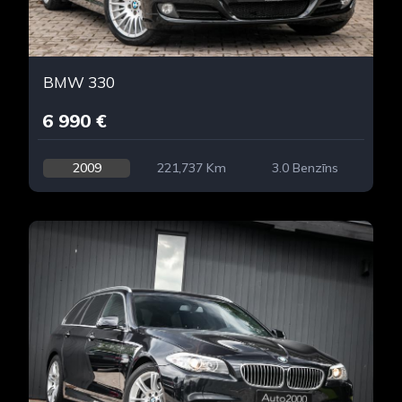
BMW 330
6 990 €
2009
221,737 Km
3.0 Benzīns