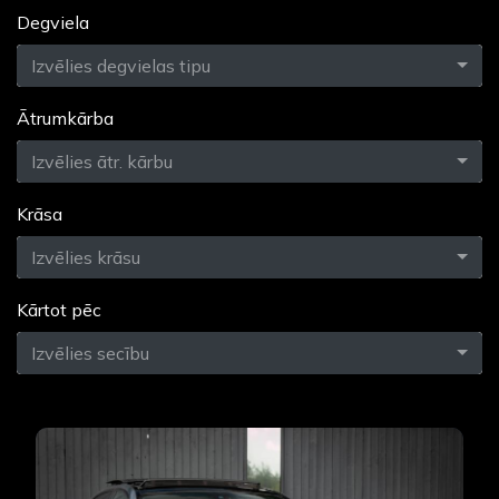
Degviela
Izvēlies degvielas tipu
Ātrumkārba
Izvēlies ātr. kārbu
Krāsa
Izvēlies krāsu
Kārtot pēc
Izvēlies secību