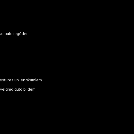
sa auto iegādei
 vēstures un ienākumiem.
m vēlamā auto bildēm