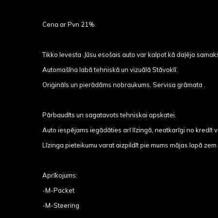
Cena ar Pvn 21%
Tikko Ievesta .Jūsu esošais auto var kalpot kā daļēja samak
Automašīna labā tehniskā un vizuālā Stāvoklī.
Oriģināls un pierādāms nobraukums. Servisa grāmata .
Pārbaudīts un sagatavots tehniskai apskatei.
Auto iespējams iegādāties arī līzingā, neatkarīgi no kredīt
Līzinga pieteikumu varat aizpildīt pie mums mājas lapā ze
Aprīkojums:
-M-Packet
-M-Steering