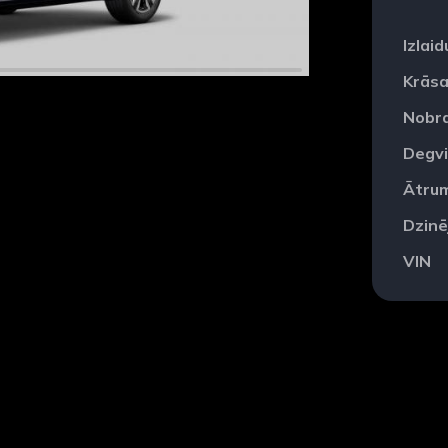
Izlai
Krās
Nobr
Degvi
Ātru
Dzinē
VIN