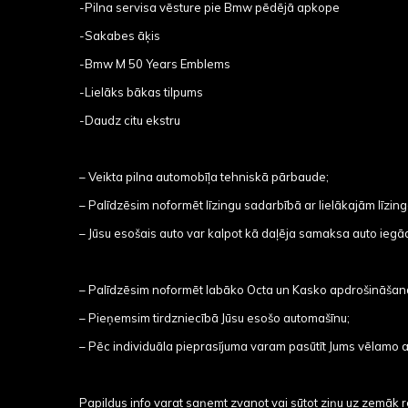
-Pilna servisa vēsture pie Bmw pēdējā apkope
-Sakabes āķis
-Bmw M 50 Years Emblems
-Lielāks bākas tilpums
-Daudz citu ekstru
– Veikta pilna automobīļa tehniskā pārbaude;
– Palīdzēsim noformēt līzingu sadarbībā ar lielākajām līzi
– Jūsu esošais auto var kalpot kā daļēja samaksa auto iegād
– Palīdzēsim noformēt labāko Octa un Kasko apdrošināšan
– Pieņemsim tirdzniecībā Jūsu esošo automašīnu;
– Pēc individuāla pieprasījuma varam pasūtīt Jums vēlamo 
Papildus info varat saņemt zvanot vai sūtot ziņu uz zemāk 