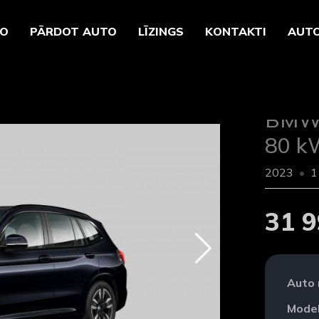
TO
PĀRDOT AUTO
LĪZINGS
KONTAKTI
AUTO
BMW -
80 k
2023
1
31 9
Auto
Model