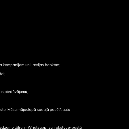
nga kompānijām un Latvijas bankām;
ei;
as piedāvājumu;
auto. Mūsu mājaslapā sadaļā pasūtīt auto
redzamo tālruni (Whatsapp) vai rakstot e-pastā.