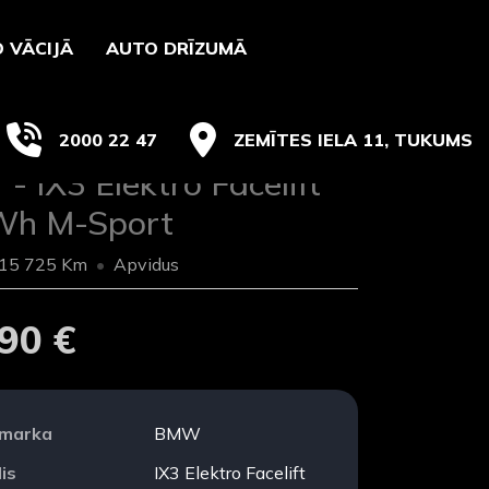
 VĀCIJĀ
AUTO DRĪZUMĀ
2000 22 47
ZEMĪTES IELA 11, TUKUMS
 IX3 Elektro Facelift
Wh M-Sport
15 725 Km
Apvidus
90 €
 marka
BMW
is
IX3 Elektro Facelift