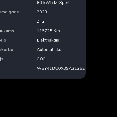
80 kWh M-Sport
duma gads
2023
a
Zila
aukums
115725 Km
ela
Elektriskais
mkārba
Automātiskā
js
0.00
WBY41DU0X0SA31262