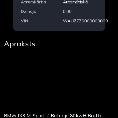
Ātrumkārba
Automātiskā
Dzinējs
0.00
VIN
WAUZZZ0000000000
Apraksts
BMW IX3 M-Sport
Baterija 80kwH Brutto
/