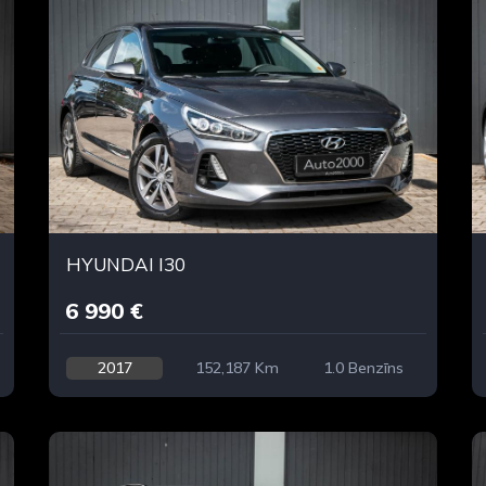
HYUNDAI I30
6 990 €
2017
152,187 Km
1.0 Benzīns