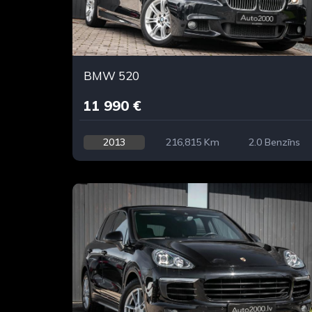
BMW 520
11 990 €
2013
216,815 Km
2.0 Benzīns