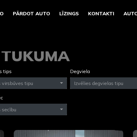
TO
PĀRDOT AUTO
LĪZINGS
KONTAKTI
AUTO
O TUKUMĀ
s tips
Degviela
s virsbūves tipu
Izvēlies degvielas tipu
ēc
s secību