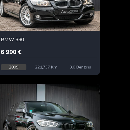
BMW 330
6 990 €
2009
221,737 Km
3.0 Benzīns