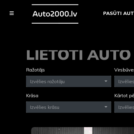
PASŪTI AU
LIETOTI AUT
Ražotājs
Virsbūve
Izvēlies ražotāju
Izvēlie
Krāsa
Kārtot p
Izvēlies krāsu
Izvēlie