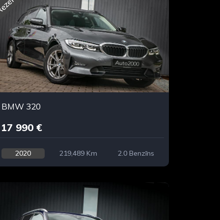
ezervēts
BMW 320
17 990 €
2020
219,489 Km
2.0 Benzīns