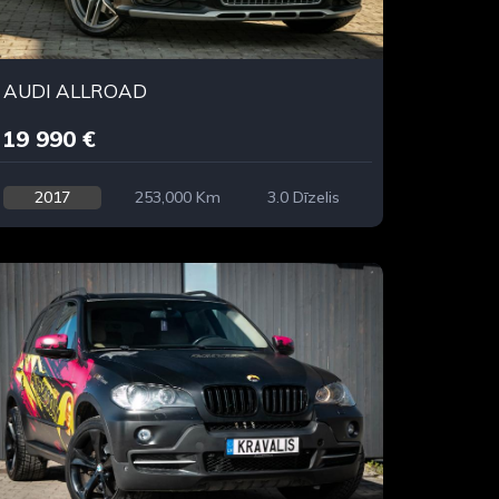
AUDI ALLROAD
19 990 €
2017
253,000 Km
3.0 Dīzelis