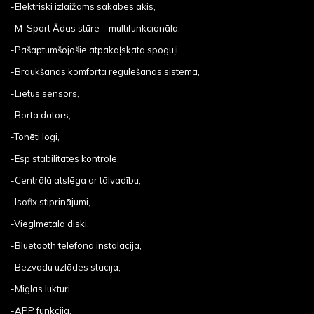
-Elektriski izlaižams sakabes āķis,
-M-Sport Ādas stūre – multifunkcionāla,
-Pašaptumšojošie atpakaļskata spoguļi,
-Braukšanas komforta regulēšanas sistēma,
-Lietus sensors,
-Borta dators,
-Tonēti logi,
-Esp stabilitātes kontrole,
-Centrālā atslēga ar tālvadību,
-Isofix stiprinājumi,
-Vieglmetāla diski,
-Bluetooth telefona instalācija,
-Bezvadu uzlādes stacija,
-Miglas lukturi,
-APP funkcija,