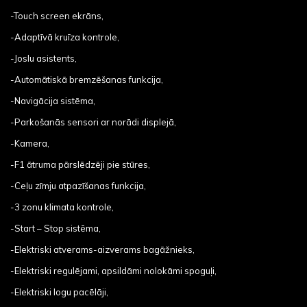
-Touch screen ekrāns,
-Adaptīvā kruīza kontrole,
-Joslu asistents,
-Automātiskā bremzēšanas funkcija,
-Navigācija sistēma,
-Parkošanās sensori ar norādi displejā,
-Kamera,
-F1 ātruma pārslēdzēji pie stūres,
-Ceļu zīmju atpazīšanas funkcija,
-3 zonu klimata kontrole,
-Start – Stop sistēma,
-Elektriski atverams-aizverams bagāžnieks,
-Elektriski regulējami, apsildāmi nolokāmi spoguļi,
-Elektriski logu pacēlāji,