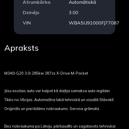
Ātrumkārba
Automātiskā
Dzinējs
3.00
VIN
WBA5U91000FJ77087
Apraksts
M340i G20 3.0i 285kw 387zs X-Drive M-Packet
Jūsu esošais auto var kalpot kā daļēja samaksa auto iegādei
Tikko no Vācijas. Automašīna labā tehniskā un vizuālā Stāvoklī.
Oriģināls un pierādāms nobraukums. Servisa grāmata .
Bez nobraukuma pa Latviju, pārbaudīts un sagatavots tehniskai