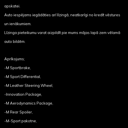
apskatei.
Auto iespējams iegādāties arī līzingā, neatkarīgi no kredīt vēstures
un ienākumiem.
Līzinga pieteikumu varat aizpildīt pie mums mājas lapā zem vēlamā
auto bildēm.
Aprīkojums;
-M Sportbrake,
-M Sport Differential,
-M Leather Steering Wheel,
-Innovation Package,
-M Aerodynamics Package,
-M Rear Spoiler,
-M-Sport pakotne,