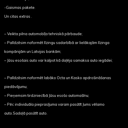
-Gaismas pakete.
Un citas extras .
– Veikta pilna automobīļa tehniskā pārbaude;
– Palīdzēsim noformēt līzingu sadarbībā ar lielākajām līzinga
kompānijām un Latvijas bankām;
– Jūsu esošais auto var kalpot kā daļēja samaksa auto iegādei;
– Palīdzēsim noformēt labāko Octa un Kasko apdrošināšanas
piedāvājumu;
– Pieņemsim tirdzniecībā Jūsu esošo automašīnu;
– Pēc individuāla pieprasījuma varam pasūtīt Jums vēlamo
auto.Sadaļā pasūtīt auto.