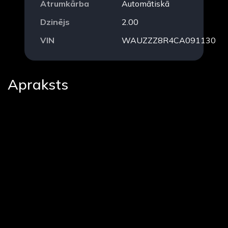
Ātrumkārba
Automātiskā
Dzinējs
2.00
VIN
WAUZZZ8R4CA091130
Apraksts
Quattro
Jūsu esošais auto var kalpot kā daļēja samaksa auto Iegādei
Automašīna labā tehniskā un vizuālā stāvoklī.
Oriģināls un pierādāms nobraukums. Servisa grāmata .
Bez nobraukuma pa Latviju, pārbaudīts un sagatavots tehniskai
apskatei.